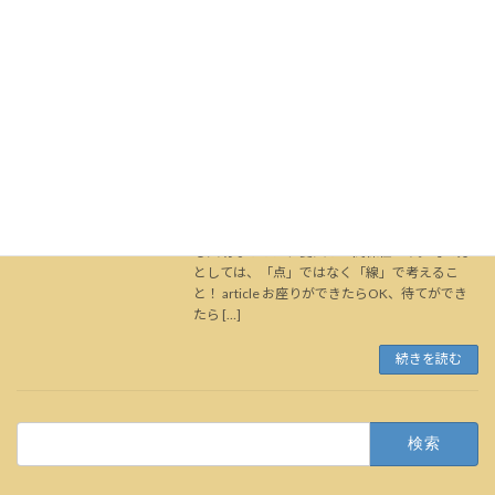
最近は、ハーネスで散歩をしている方を多く見
ますが、首輪よりハーネスが良いと思っている
なら要注意！
続きを読む
犬のしつけが上手くいかない理由
コラム
2023年8月14日
しつけが上手くいかない理由は、しつけを
「点」で考えてしまっているからです。何より
も大切なことは、愛犬との関係性です。考え方
としては、「点」ではなく「線」で考えるこ
と！ article お座りができたらOK、待てができ
たら […]
続きを読む
検
索: